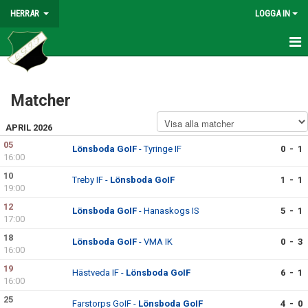
HERRAR
LOGGA IN
HEM
Matcher
NYHETER
APRIL 2026
KALENDER
05
Lönsboda GoIF
- Tyringe IF
0 - 1
16:00
BILDGALLERI
10
Treby IF -
Lönsboda GoIF
1 - 1
DOKUMENT
19:00
12
Lönsboda GoIF
- Hanaskogs IS
5 - 1
TRUPPEN
17:00
18
Lönsboda GoIF
- VMA IK
0 - 3
SPELARE IN/UT 2026
16:00
19
Hästveda IF -
Lönsboda GoIF
6 - 1
SERIETABELL DIV. 6 NORRA SKÅNE
16:00
25
Farstorps GoIF -
Lönsboda GoIF
4 - 0
SKYTTELIGA