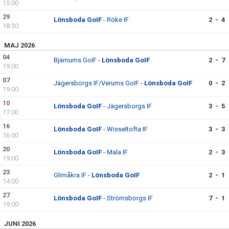
15:00
29
Lönsboda GoIF
- Röke IF
2 - 4
MATCHER
18:30
HITTA HIT
MAJ 2026
04
Bjärnums GoIF -
Lönsboda GoIF
2 - 7
KONTAKT
19:00
07
Jägersborgs IF/Verums GoIF -
Lönsboda GoIF
0 - 2
19:00
10
Lönsboda GoIF
- Jägersborgs IF
3 - 5
17:00
16
Lönsboda GoIF
- Wisseltofta IF
3 - 3
16:00
20
Lönsboda GoIF
- Mala IF
2 - 3
19:00
23
Glimåkra IF -
Lönsboda GoIF
2 - 1
14:00
27
Lönsboda GoIF
- Strömsborgs IF
7 - 1
19:00
JUNI 2026