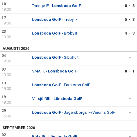
10
Tyringe IF -
Lönsboda GoIF
0 - 3
19:00
17
Lönsboda GoIF
- Treby IF
5 - 3
19:00
23
Lönsboda GoIF
- Broby IF
4 - 3
19:00
AUGUSTI 2026
04
Lönsboda GoIF
- Sibbhult
-
19:00
07
VMA IK -
Lönsboda GoIF
8 - 1
19:00
13
Lönsboda GoIF
- Farstorps GoIF
-
19:00
19
Vittsjö GIK -
Lönsboda GoIF
-
19:00
29
Lönsboda GoIF
- Jägersborgs IF/Verums GoIF
-
16:00
SEPTEMBER 2026
02
Röke IF -
Lönsboda GoIF
-