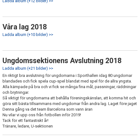
Ladda album (+12 bilder) >>
Våra lag 2018
Ladda album (+10 bilder) >>
Ungdomssektionens Avslutning 2018
Ladda album (+21 bilder) >>
En riktigt bra avslutning för ungdomarna i Sporthallen idag 80 ungdomar
blandades och fick spela cup-spel blandat med spel för de allra yngsta.
Alla kämpade på bra och vi fick se många fina mål, passningar, räddningar
och brytningar.
Så viktigt för ungdomarna att behålla föreningskänslan, att komma hit och
göra sitt bästa tillsammans med ungdomar från andra lag. Laget före jaget
Denna gång va det team Barcelona som vann äran
Nu vilar vi upp oss från fotbollen inför 2019!
Tack för ett fantastiskt år!
Tränare, ledare, U-sektionen