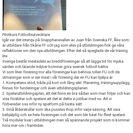
Pilotkurs Fotbollsutvecklare
Igår var det intervju på Snapphanevallen av Juan från Svenska FF, Åke som
är utbildare från Skåne FF och jag som elev på utbildningen fick ge våra
reflektioner om den nya utbildningen. Efter det så speglade de vår träning
lite
Sverige består mestadels av breddföreningar så att lägga tid för mjuka
värden och lärande miljöer kommer göra svensk fotboll bättre
Vi som liten förening tror alla föreningar kan behöva rollen FU och de
utmaningar som vi ser mest i vår förening där en FU kan hjälpa är:
1. Kompetens stöd, både på kort och lång sikt. Planering, träningsupplägg,
finnas för funderingar och även utbildningsplanen.
2. Spelarutbildningsplan, att det finns en bra sådan som man följer och kan
visa föräldrar och spelare att det är detta vi jobbar med nu. Att vi
förbereder oss inför ny spelform på bästa sätt.
3. Små ålderskullar som ska pusslas ihop inför varje säsong. Att vara
behjälplig och se hela föreningen och det som blir bäst för flest spelare.
Två moduler kvar i utbildningen men så spännande projekt som ni kommer
höra mer om i framtiden