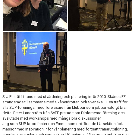
S U P - träff i Lund med utvärdering och planering inför 2020. Skånes FF
arrangerade tillsammans med Skåneidrotten och Svenska FF en träff för
alla SUP-föreningar med föreläsare från klubbar som jobbar väldigt bra i
detta. Peter Landström från SvFF pratade om Diplomerad förening och
avslutade med workshops med många bra diskussioner.
Jag som SUP-koordinater och Emma som ordförande i U-sektion fick
massor med inspiration inför vår planering med fortsatt tränarutbildning,
spegling av spelare och samverkan i föreningen. Vi skapar kontakter och