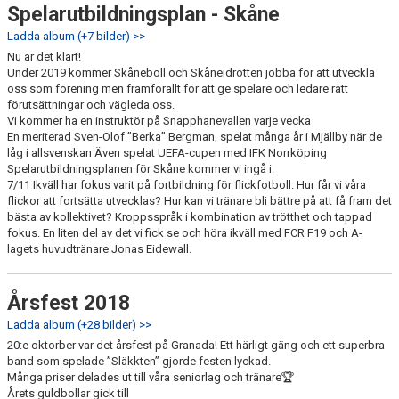
Spelarutbildningsplan - Skåne
Ladda album (+7 bilder) >>
Nu är det klart!
Under 2019 kommer Skåneboll och Skåneidrotten jobba för att utveckla
oss som förening men framförallt för att ge spelare och ledare rätt
förutsättningar och vägleda oss.
Vi kommer ha en instruktör på Snapphanevallen varje vecka
En meriterad Sven-Olof ”Berka” Bergman, spelat många år i Mjällby när de
låg i allsvenskan Även spelat UEFA-cupen med IFK Norrköping
Spelarutbildningsplanen för Skåne kommer vi ingå i.
7/11 Ikväll har fokus varit på fortbildning för flickfotboll. Hur får vi våra
flickor att fortsätta utvecklas? Hur kan vi tränare bli bättre på att få fram det
bästa av kollektivet? Kroppsspråk i kombination av trötthet och tappad
fokus. En liten del av det vi fick se och höra ikväll med FCR F19 och A-
lagets huvudtränare Jonas Eidewall.
Årsfest 2018
Ladda album (+28 bilder) >>
20:e oktorber var det årsfest på Granada! Ett härligt gäng och ett superbra
band som spelade ”Släkkten” gjorde festen lyckad.
Många priser delades ut till våra seniorlag och tränare🏆
Årets guldbollar gick till