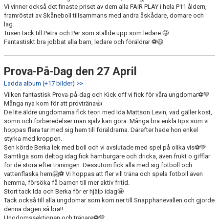
Vi vinner också det finaste priset av dem alla FAIR PLAY i hela P11 åldern,
framröstat av Skåneboll tillsammans med andra åskådare, domare och
lag.
Tusen tack till Petra och Per som ställde upp som ledare 🤩
Fantastiskt bra jobbat alla barn, ledare och föräldrar ⚽️😃
Prova-På-Dag den 27 April
Ladda album (+17 bilder) >>
Vilken fantastisk Prova-på-dag och Kick off vi fick för våra ungdomar⚽️💚
Många nya kom för att provträna👍
De lite äldre ungdomarna fick teori med Ida Mattson Levin, vad gäller kost,
sömn och förberedelser man själv kan göra. Många bra enkla tips som vi
hoppas flera tar med sig hem till föräldrarna. Därefter hade hon enkel
styrka med kroppen.
Sen körde Berka lek med boll och vi avslutade med spel på olika vis⚽️💚
Samtliga som deltog idag fick hamburgare och dricka, även frukt o gifflar
för de stora efter träningen. Dessutom fick alla med sig fotboll och
vattenflaska hem🤗⚽️ Vi hoppas att fler vill träna och spela fotboll även
hemma, försöka få barnen till mer aktiv fritid.
Stort tack Ida och Berka för er hjälp idag🤩
Tack också till alla ungdomar som kom ner till Snapphanevallen och gjorde
denna dagen så bra!!
Ungdomssektionen och tränare⚽️💚