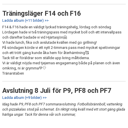
Träningsläger F14 och F16
Ladda album (+11 bilder) >>
F14 & F16 hade en väldigt lyckad träningshelg, lördag och söndag
Lördagen hade vi två träningspass med mycket boll och ett intervallpass
och därefter badade vi vid Hjärtasjön🤗
Vi hade lunch, fika och avslutade kvällen med go grillning!
På söndagen körde vi ett nytt 2-timmars pass med mycket spelövningar
och ett trött gäng kunde åka hem för återhämtning🥰
Tack till er föräldrar som ställde upp kring måltiderna.
Vi är väldigt nöjda med tjejernas engagemang både på planen och även
omkring, ni är grymma💚🤍
Tränarstaben
Avslutning 8 Juli för P9, PF8 och PF7
Ladda album (+9 bilder) >>
Idag hade P9, PF8 och PF7 sommaravslutning. Fotbollsbrännboll, vattenkrig
och pizzakalas stod på schemat. En riktigt rolig kväll med ett stort gäng glada
härliga ungar. Tack för denna vår och sommar,