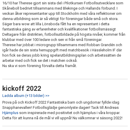
16/10 har Therese gjort sin sista del i Pilotkursen Fotbollsutvecklare som
Skåneboll bedrivit tillsammans med Blekinge och Hallands förbund. I
veckan åker representanter upp till Stockholm med våra reflektioner om
denna utbildning som är så viktigt för föreningar både små och stora.
Säger bara wow att lilla Lönsboda fått ha en representant i detta
fantastiska gäng av erfarenheter och kvalifikationer fotbollsmässigt
Deltagare från distrikten, fotbollsutbildade på högsta nivåer, kommer från
klubbar med över 100 ledare och sen vi från små föreningar.
Therese har jobbat i microgrupp tillsammans med Robban Grandén och
igår hade de sin sista hemuppgift med matchbesök i Hässleholm IF där
hon fick se deras jobb kring spelarutbildningsplan och arbetssätten de
arbetar med och fick se det i matchen också.
Nu ska vi som förening förvalta detta framåt.
kickoff 2022
Ladda album (+13 bilder) >>
Prova på och Kickoff 2022
Fantastiska barn och ungdomar fyllde idag
Snapphanevallen! Fotbollsglädje genomlyste dagen!
Tack till Andreas
Hjärnplus
som inspirerade med positivitet och hjärnplus i våra kroppar.
Detta för att kunna nå de mål vi vill uppnå! Nu välkomnar vi säsong 2022!