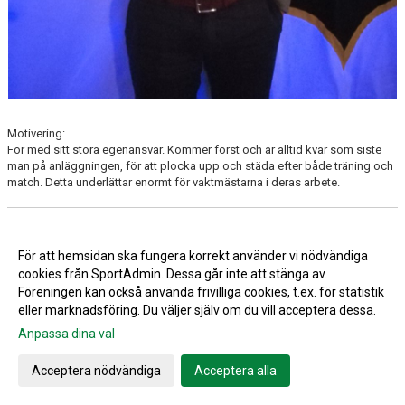
Motivering:
För med sitt stora egenansvar. Kommer först och är alltid kvar som siste
man på anläggningen, för att plocka upp och städa efter både träning och
match. Detta underlättar enormt för vaktmästarna i deras arbete.
Bilbingo 2017
För att hemsidan ska fungera korrekt använder vi nödvändiga
Ladda album (+26 bilder) >>
cookies från SportAdmin. Dessa går inte att stänga av.
Föreningen kan också använda frivilliga cookies, t.ex. för statistik
eller marknadsföring. Du väljer själv om du vill acceptera dessa.
Drive in Bio Lönsboda dagen 5/5
Anpassa dina val
Ladda album (+13 bilder) >>
Acceptera nödvändiga
Acceptera alla