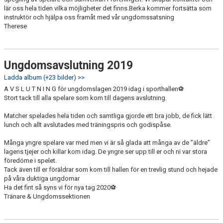
lär oss hela tiden vilka möjligheter det finns.Berka kommer fortsätta som
instruktör och hjälpa oss framåt med vår ungdomssatsning
Therese
Ungdomsavslutning 2019
Ladda album (+23 bilder) >>
A V S L U T N I N G för ungdomslagen 2019 idag i sporthallen⚽️
Stort tack till alla spelare som kom till dagens avslutning.
Matcher spelades hela tiden och samtliga gjorde ett bra jobb, de fick lätt
lunch och allt avslutades med träningspris och godispåse.
Många yngre spelare var med men vi är så glada att många av de ”äldre”
lagens tjejer och killar kom idag. De yngre ser upp till er och ni var stora
föredöme i spelet.
Tack även till er föräldrar som kom till hallen för en trevlig stund och hejade
på våra duktiga ungdomar
Ha det fint så syns vi för nya tag 2020⚽️
Tränare & Ungdomssektionen