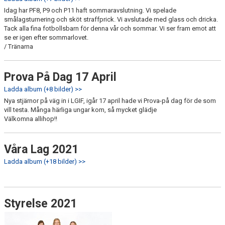
Idag har PF8, P9 och P11 haft sommaravslutning. Vi spelade
smålagsturnering och sköt straffprick. Vi avslutade med glass och dricka.
Tack alla fina fotbollsbarn för denna vår och sommar. Vi ser fram emot att
se er igen efter sommarlovet.
/ Tränarna
Prova På Dag 17 April
Ladda album (+8 bilder) >>
Nya stjärnor på väg in i LGIF, igår 17 april hade vi Prova-på dag för de som
vill testa. Många härliga ungar kom, så mycket glädje
Välkomna allihop!!
Våra Lag 2021
Ladda album (+18 bilder) >>
Styrelse 2021