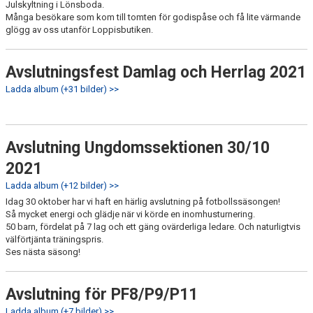
Julskyltning i Lönsboda.
Många besökare som kom till tomten för godispåse och få lite värmande
glögg av oss utanför Loppisbutiken.
Avslutningsfest Damlag och Herrlag 2021
Ladda album (+31 bilder) >>
Avslutning Ungdomssektionen 30/10
2021
Ladda album (+12 bilder) >>
Idag 30 oktober har vi haft en härlig avslutning på fotbollssäsongen!
Så mycket energi och glädje när vi körde en inomhusturnering.
50 barn, fördelat på 7 lag och ett gäng ovärderliga ledare. Och naturligtvis
välförtjänta träningspris.
Ses nästa säsong!
Avslutning för PF8/P9/P11
Ladda album (+7 bilder) >>