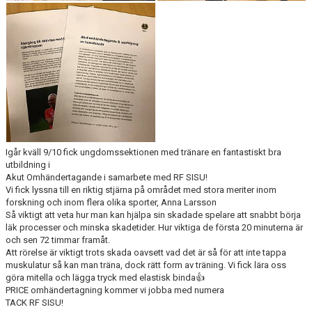
Igår kväll 9/10 fick ungdomssektionen med tränare en fantastiskt bra
utbildning i
Akut Omhändertagande i samarbete med RF SISU!
Vi fick lyssna till en riktig stjärna på området med stora meriter inom
forskning och inom flera olika sporter, Anna Larsson
Så viktigt att veta hur man kan hjälpa sin skadade spelare att snabbt börja
läk processer och minska skadetider. Hur viktiga de första 20 minuterna är
och sen 72 timmar framåt.
Att rörelse är viktigt trots skada oavsett vad det är så för att inte tappa
muskulatur så kan man träna, dock rätt form av träning. Vi fick lära oss
göra mitella och lägga tryck med elastisk binda👍
PRICE omhändertagning kommer vi jobba med numera
TACK RF SISU!