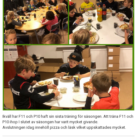
Ikväll har F11 och P10 haft sin sista träning för säsongen. Att träna F11 och
P10 ihop I slutet av säsongen har varit mycket givande.
Avslutningen idag innehöll pizza och läsk vilket uppskattades mycket.