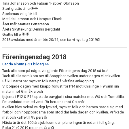
Tina Johansson och Fabian ”Fabbe” Olofsson
Stort grattis till er🌟🌟
Spelarnas val gick till
Matilda Larsson och Hampus Flinck
Året mål: Mattias Pettersson
Årets Skyttekung: Dennis Bergdahl
Grattis till er🌟🌟
2018 avslutas med årsmöte 20/11, sen tar vi nya tag 2019⚽️
Föreningensdag 2018
Ladda album (+21 bilder) >>
Tack alla som på något vis gjorde Föreningens dag 2018 så bra!
Tack till alla som kom ner till Snapphanevallen under dagen eller kvällen.
Så kul när vi har mycket folk nere på vår fina anläggning.
Vi började dagen med knapp förlust för P14 mot Knislinge, F9 vann sin
match mot Glimåkra och
tjejerna i F12 & F14 spelade oavgjort i sina matcher mot Wä och Tomellilla.
Em avslutades med vinst för herrarna mot Östanå!
Kvällen blev också väldigt lyckad, mycket folk och barnen roade sig med
fotboll och hoppborgarna som stod där hela dagen och kvällen. Vi fixade
mat och kaffe till 95 pers👍
Nästa år är det 100 års jubileum och planeringen är redan i full gång.
Boka 21/9 2019 redan nu👍☺️⚽️