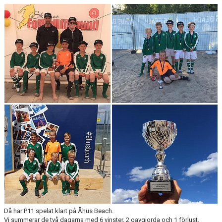
Då har P11 spelat klart på Åhus Beach.
Vi summerar de två dagarna med 6 vinster, 2 oavgjorda och 1 förlust.