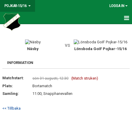
POJKAR-15/16
LOGGA IN
HEM
NYHETER
vs
Näsby
Lönsboda GoIF Pojkar-15/16
KALENDER
INFORMATION
MATCHER
Matchstart:
sön 31 augusti, 12:30
(Match struken)
TRUPPEN
Plats:
Bortamatch
BILDGALLERI
Samling:
11:00, Snapphanevallen
DOKUMENT
<< Tillbaka
KONTAKT