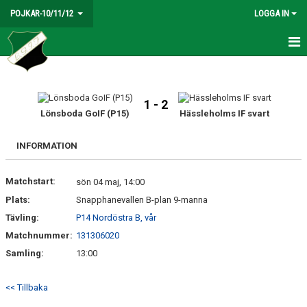
POJKAR-10/11/12
LOGGA IN
HEM
NYHETER
1 - 2
Lönsboda GoIF (P15)
Hässleholms IF svart
DOKUMENT
INFORMATION
BILDGALLERI
Matchstart:
sön 04 maj, 14:00
KONTAKT
Plats:
Snapphanevallen B-plan 9-manna
KALENDER
Tävling:
P14 Nordöstra B, vår
Matchnummer:
131306020
Samling:
13:00
<< Tillbaka