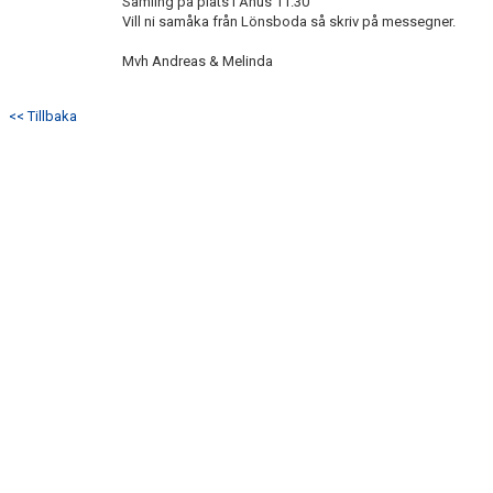
Samling på plats i Åhus 11.30
Vill ni samåka från Lönsboda så skriv på messegner.
Mvh Andreas & Melinda
<< Tillbaka