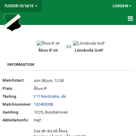
FLICKOR-13/14/15
LOGGA IN
HEM
NYHETER
vs
Åhus IF vit
Lönsboda GoIF
KALENDER
INFORMATION
BILDGALLERI
Matchstart:
sön 08 juni, 12:00
MATCHER
Plats:
Åhus IP
TRUPPEN
Tävling:
F11 Nordöstra, vår
Matchnummer:
132403038
KONTAKT
Samling:
10:25, Busstationen
Aktivitetsinfo:
Hej!!
Dax att dra till Åhus.